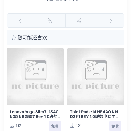
您可能还喜欢
8
Lenovo Yoga Slim7-13AC
ThinkPad e14 HE4A0 NM-
v
N05 NB2857 Rev 1.0联想
D291 REV 1.0联想电脑主板
笔记本位号图PDF
点位图TVW
113
121
免费
免费