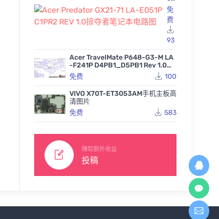
Pr
免
大疆DJL无人机御Mavic A
大疆DJL无人机御Mavic A
大疆DJL
ed
费
ir2 PP002106.01主板高
ir2-PP001372.04主板BV
ir2-P
at
清图片PDF
R点位图
清图片P
or
GX
322
278
455
免费
免费
93
21
-7
Acer TravelMate P648-G3-M LA
1 L
-F241P D4PB1_D5PB1 Rev 1.0宏
A-
基笔记本图纸
免费
100
E0
51
P
VIVO X70T-ET3053AM手机主板高
C1
清图片
PR
免费
583
2
RE
V
1.0
掠
赚取额外收益
夺
投稿
者
笔
记
本
电
路
图