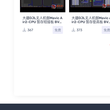
avic A
大疆DJL无人机御Mavic A
大疆DJL无人机御Mavic 
83主板高
ir2-CPU 暂存短接板 BVR
ir2-CPU 暂存垫高板 BVR
点位图
点位图
367
373
免费
免费
免