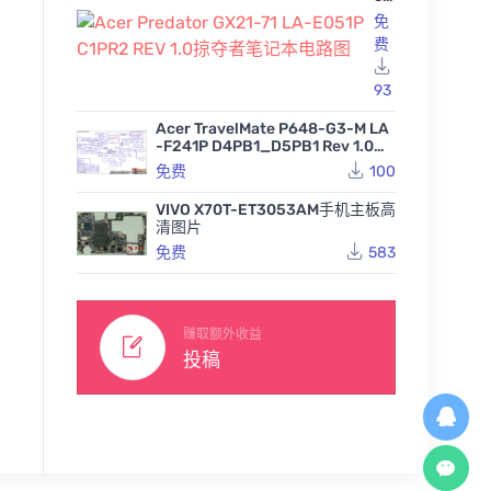
Pr
免
ed
费
at
or
GX
93
华为P30Pro HL6VOGUE
华为P30Pro HL2VOGUE
华为P30
21
MVA主板高清图片
M主板元器件位置图
M手机主
-7
Acer TravelMate P648-G3-M LA
1 L
-F241P D4PB1_D5PB1 Rev 1.0宏
455
免费
免费
A-
基笔记本图纸
免费
100
E0
51
P
VIVO X70T-ET3053AM手机主板高
C1
清图片
PR
免费
583
2
RE
V
1.0
掠
赚取额外收益
夺
投稿
者
笔
记
本
电
路
图