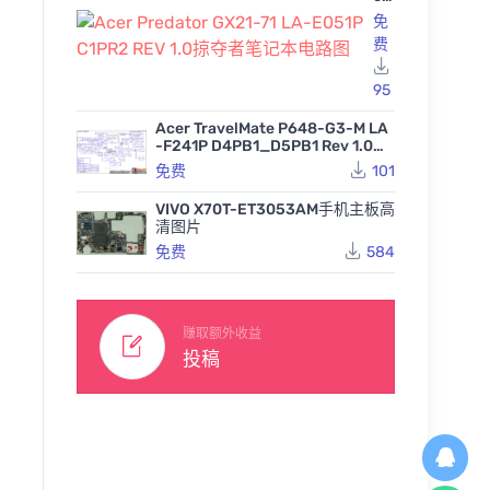
Pr
免
ed
费
at
or
GX
95
21
-7
Acer TravelMate P648-G3-M LA
1 L
电脑维修资料下载-华为M
Matebook X Pro 2019(Ma
-F241P D4PB1_D5PB1 Rev 1.0宏
A-
ateBook X Pro 2020-SP1
ch R) L1 L3 华为笔记本维
基笔记本图纸
电脑维修
免费
101
E0
MACHCM时序图
修手册
ook X 
51
310
299
免费
免费
MB_V
P
VIVO X70T-ET3053AM手机主板高
412
C1
清图片
PR
免费
584
2
RE
V
1.0
掠
赚取额外收益
夺
投稿
者
笔
记
本
电
路
图