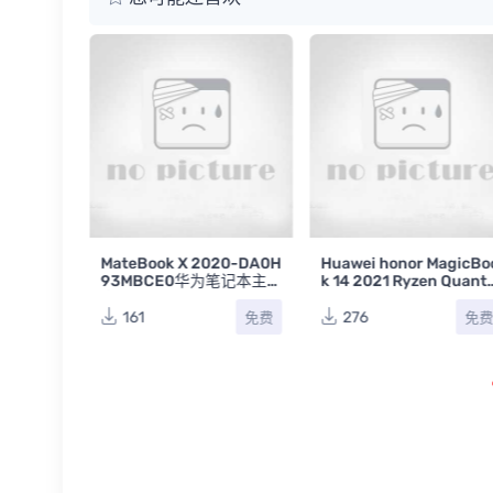
2021 H98
MateBook X 2020-DA0H
Huawei honor MagicBo
0 REV C
93MBCE0华为笔记本主板
k 14 2021 Ryzen Quant
高清图片
高清图片
H98P DAH98PMBAB0 
EV：B华为荣耀笔记本主
161
276
免费
免费
免
板图片