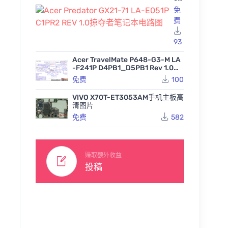
Pr
免
ed
费
at
or
GX
93
21
-7
Acer TravelMate P648-G3-M LA
1 L
-F241P D4PB1_D5PB1 Rev 1.0宏
A-
基笔记本图纸
免费
100
E0
51
P
VIVO X70T-ET3053AM手机主板高
Asus X442UQ REV 2.1华
Asus V
C1
清图片
硕笔记本主板点位图BVR
UN X54
PR
ASUS FX506IH FX706IH
免费
582
笔记本点
2
2.00华硕天选2笔记本电
86
229
免费
RE
脑主板点位图PDF
V
292
免费
1.0
掠
赚取额外收益
夺
投稿
者
笔
记
本
电
路
图