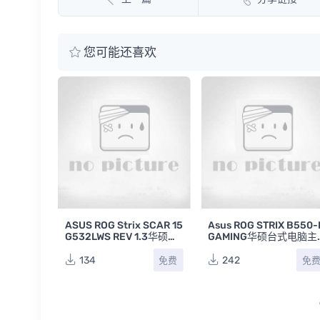
您可能还喜欢
x G533QS
ASUS ROG Strix SCAR 15
Asus ROG STRIX B550-
3华硕玩家
G532LWS REV 1.3华硕败
GAMING华硕台式电脑主
FZ
家之眼枪神4笔记本主板电
板点位图FZ下载
路图
134
242
免费
免费
免