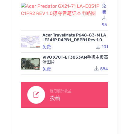
Pr
免
ed
费
at
or
GX
95
21
-7
Acer TravelMate P648-G3-M LA
1 L
-F241P D4PB1_D5PB1 Rev 1.0宏
A-
基笔记本图纸
免费
101
E0
51
P
VIVO X70T-ET3053AM手机主板高
C1
清图片
PR
免费
584
2
RE
V
1.0
掠
赚取额外收益
夺
投稿
者
笔
记
本
电
路
图
蓝天Clevo NH50HP NH5