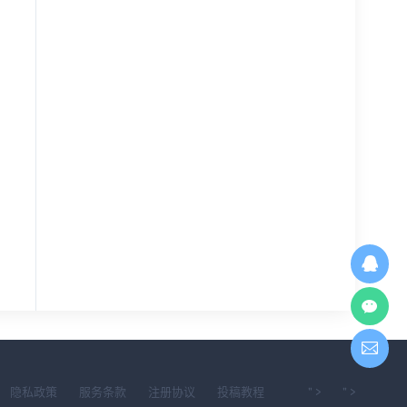
7HP 6-71-N5HP0-D01笔
Clevo V260RNB V260RN
Clevo 
记本主板原理图
C V260RND SM 6-71-V2
C V250
223
免费
500-D02蓝天笔记本电脑
500-
维修原理图
维修电
194
116
免费
隐私政策
服务条款
注册协议
投稿教程
" >
" >