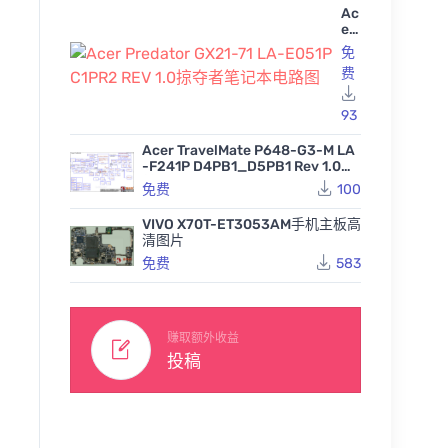
Ac
er
Pr
免
ed
费
at
or
GX
93
21
-7
Acer TravelMate P648-G3-M LA
1 L
-F241P D4PB1_D5PB1 Rev 1.0宏
A-
基笔记本图纸
免费
100
E0
51
P
VIVO X70T-ET3053AM手机主板高
C1
清图片
PR
免费
583
2
RE
V
1.0
掠
赚取额外收益
夺
投稿
者
笔
HP envy13-ay0057au x3
HP envy13-ay0057au x3
记
60 GPR31 LA-J481P Rev
60 GPR31 LA-J481P Rev
HP Elit
本
2.0笔记本电脑主板点位图
2.0笔记本电脑主板电路原
book In
电
CAD
理图
82
67
免费
免费
050A3
路