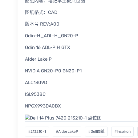
图纸内容：笔记本主板点位图
图纸格式：CAD
版本号 REV:A00
Odin-H_ADL-H_GN20-P
Odin 16 ADL-P H GTX
Alder Lake P
NVIDIA GN20-P0 GN20-P1
ALC1309D
ISL9538C
NPCX993DA0BX
#213210-1
#AlderLakeP
#Dell图纸
#Inspiron