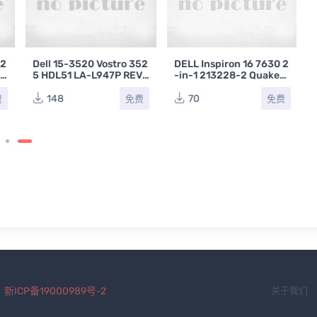
42
Dell 15-3520 Vostro 352
DELL Inspiron 16 7630 2
L
5 HDL51 LA-L947P REV
-in-1 213228-2 Quake_
戴
1.0 (A00)戴尔笔记本电脑
N14_16_RPL_A01戴尔笔
主板点位图BVR
记本电脑主板点位图CAD
148
70
费
免费
免费
.
新ICP备19000989号-2
关于我们