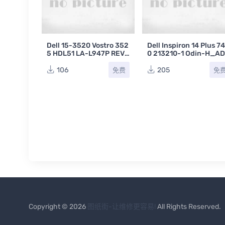
6 7630 2
Dell 15-3520 Vostro 352
Dell Inspiron 14 Plus 7
 Quake_
5 HDL51 LA-L947P REV
0 213210-1 Odin-H_AD
A01戴尔笔
1.0 (A00)戴尔笔记本电脑
-H_GN20-P REV:A00
路图
主板电路原理图
尔笔记本主板电路图
106
205
免费
免费
免
Copyright © 2026
图纸街-让维修更容易!
All Rights Reserved