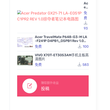
Ac
er
Pr
免
ed
费
at
or
GX
93
21
-7
Acer TravelMate P648-G3-M LA
1 L
-F241P D4PB1_D5PB1 Rev 1.0宏
A-
基笔记本图纸
免费
100
E0
51
P
VIVO X70T-ET3053AM手机主板高
C1
清图片
PR
免费
583
2
RE
V
1.0
掠
赚取额外收益
夺
投稿
者
笔
记
本
电
路