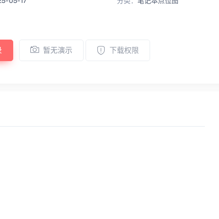
25-05-17
分类：
笔记本点位图
录
暂无演示
下载权限