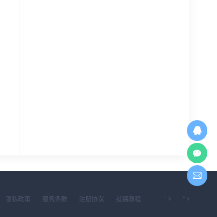
Dell 15-3520 Vostro 352
图
5 HDL51 LA-L947P REV
DELL Inspiron 16 7630 2
Dell In
1.0 (A00)戴尔笔记本电脑
-in-1 213228-2 Quake_
0 2132
主板电路原理图
106
免费
N14_16_RPL_A01戴尔笔
-H_GN
记本电脑主板电路图
尔笔记
93
205
免费
隐私政策
服务条款
注册协议
投稿教程
" >
" >