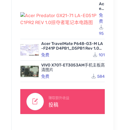
Ac
er
Pr
免
ed
费
at
or
GX
95
21
-7
Acer TravelMate P648-G3-M LA
1 L
-F241P D4PB1_D5PB1 Rev 1.0宏
A-
基笔记本图纸
免费
101
E0
51
P
VIVO X70T-ET3053AM手机主板高
C1
清图片
PR
免费
584
2
RE
V
Dell Inspiron 15 3510 GD
1.0
M53 LA-L244P REV 1.0
掠
Dell Inspiron 15 3510 GD
赚取额外收益
戴尔笔记本主板原理图
夺
M53 LA-L244P REV 1.0
DELL In
投稿
85
免费
者
戴尔笔记本主板点位图CA
-in-1 
笔
D
64
免费
N14_1
记
记本电
93
本
电
路