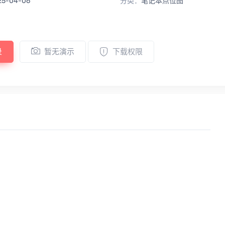
25-04-06
分类：
笔记本点位图
录
暂无演示
下载权限