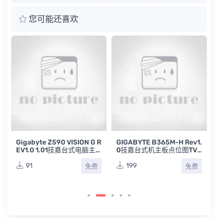
您可能还喜欢
R
Gigabyte Z590 VISION G R
GIGABYTE B365M-H Rev1.
EV1.0 1.01技嘉台式电脑主
0技嘉台式机主板点位图TV
板原理图合集
W
91
199
免费
免费