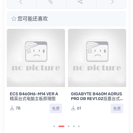
您可能还喜欢
ECS B460H6-M14 VER A
GIGABYTE B460M AORUS
位
精英台式电脑主板原理图
PRO DB REV1.02技嘉台式
电脑主板维修图纸
78
61
免费
免费