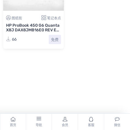
图纸街
笔记本点
HP ProBook 450 G6 Quanta
X8J DAX8JMB16E0 REV E惠
普笔记本电脑主板点位图BRD
+CAD
66
免费
首页
导航
会员
客服
微信