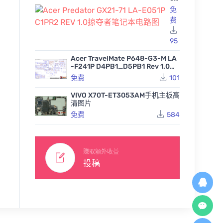
Pr
免
ed
费
at
or
GX
95
21
-7
Acer TravelMate P648-G3-M LA
1 L
-F241P D4PB1_D5PB1 Rev 1.0宏
A-
OnePlus 7Pro-2ED103-0
Pura70Pro+ Pura70Ultr
荣耀Hon
基笔记本图纸
免费
101
E0
手机主板点位图BVR
a HL1LHQMHF华为手机主
M华为
51
板点位图BVR
P
498
1512
530
VIVO X70T-ET3053AM手机主板高
免费
免费
C1
清图片
PR
免费
584
2
RE
V
1.0
掠
赚取额外收益
夺
投稿
者
笔
记
本
电
路
图