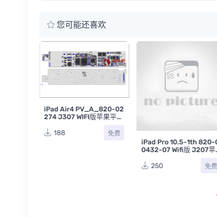
您可能还喜欢
B_820-02
iPad Air4 PV_A_820-02
版苹果平板
274 J307 WIFI版苹果平板
主板点位图BVR
188
免费
免费
iPad Pro 10.5-1th 820-
0432-07 Wifi版 J207苹
果平板电脑主板点位图B
R
250
免