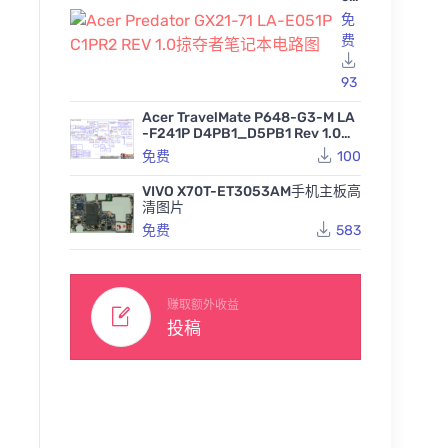
Pr
免
ed
费
at
or
GX
93
21
-7
Acer TravelMate P648-G3-M LA
1 L
-F241P D4PB1_D5PB1 Rev 1.0宏
A-
基笔记本图纸
免费
100
E0
51
iPad Pr
P
VIVO X70T-ET3053AM手机主板高
版 J418
iPad Pro A1980 820-013
C1
清图片
平板主板
53 J317 PREEVT: MLB-A
PR
iPad Pro A1934 A1979 A
129
免费
583
WiFi版苹果平板电脑主板
2
2013 820-01352-08 4G
点位图BVR
RE
124
免费
J318 PREEVT 2: MLB-B
V
苹果平板电脑主板点位图B
203
免费
1.0
VR
掠
赚取额外收益
夺
投稿
者
笔
记
本
电
路
图