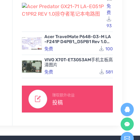
Pr
免
ed
费
at
or
GX
93
21
华为P40 HN3ANNAM手
-7
Acer TravelMate P648-G3-M LA
机点位图BVR
1 L
OnePlus 7Pro-2ED103-0
Pura
-F241P D4PB1_D5PB1 Rev 1.0宏
A-
手机主板点位图BVR
a H
基笔记本图纸
223
免费
免费
100
E0
板点位
51
495
15
免费
P
VIVO X70T-ET3053AM手机主板高
C1
清图片
PR
免费
581
2
RE
V
1.0
掠
赚取额外收益
夺
投稿
者
笔
记
本
电
路
图