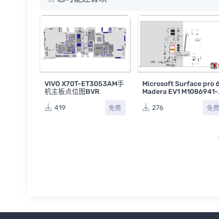
ET3053AM手
Microsoft Surface pro 6
iPad Air4 PV_B_820
VR
Madera EV1 M1086941-0
251 J307 4G版苹果
03微软笔记本主板点位图
主板点位图BVR
BVR
276
329
免费
免费