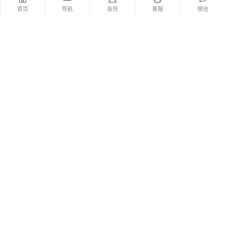
首页
导航
会员
客服
微信
图纸街
手机点位
图纸街
手机电路
小米Mi 10T Pro手机维修图纸-
小米Mi 10T Pro (apollo)手机维
主板元件位号图
修图纸-电路原理图纸
476
157
免费
免费
1
2
3
4
5
... 44
»