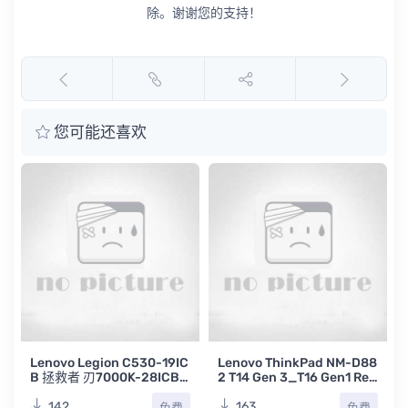
除。谢谢您的支持！
您可能还喜欢
1
Lenovo Legion C530-19IC
Lenovo ThinkPad NM-D88
B 拯救者 刃7000K-28ICB Y
2 T14 Gen 3_T16 Gen1 Rev
530 CFL-S 17541-1联想台
1.0联想笔记本电脑主板点位
式电脑拯救者主板点位图BV
图TVW
142
163
免费
免费