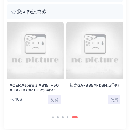
您可能还喜欢
ACER Aspire 3 A315 IH50
技嘉GA-B85M-D3H点位图
0
A LA-L978P DDR5 Rev 1A
宏基湃3笔记本电脑主板电
路图
103
免费
免费