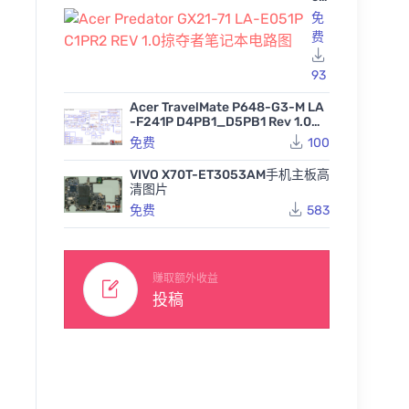
Pr
免
ed
费
at
or
GX
93
21
-7
Acer TravelMate P648-G3-M LA
1 L
-F241P D4PB1_D5PB1 Rev 1.0宏
A-
基笔记本图纸
免费
100
E0
51
P
VIVO X70T-ET3053AM手机主板高
Asus ROG STRIX B550-F
C1
清图片
GAMING华硕台式电脑主
PR
ASUS ROG Strix SCAR 15
ASUS T
免费
583
板点位图FZ下载
2
G532LWS REV 1.3华硕败
5DY R
243
免费
RE
家之眼枪神4笔记本主板电
6s笔记
V
路图
DF
135
178
免费
1.0
掠
赚取额外收益
夺
投稿
者
笔
记
本
电
路
图