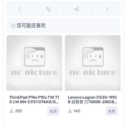
您可能还喜欢
ThinkPad P14s P15s T14 T1
Lenovo Legion C530-19IC
5 L14 NM-C931 GT4A0/GT
B 拯救者 刃7000K-28ICB Y
0
5A1/GP4A0/GP5A1/GT4A
530 CFL-S 17541-1联想台
2联想笔记本电路图
式电脑拯救者主板点位图BV
332
140
免费
免费
R