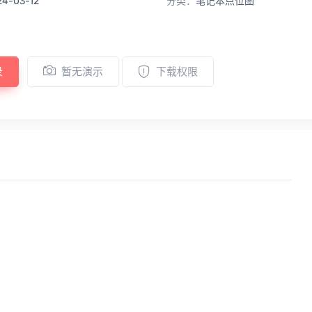
24-03-12
分类：
笔记本点位图
录
暂无演示
下载权限