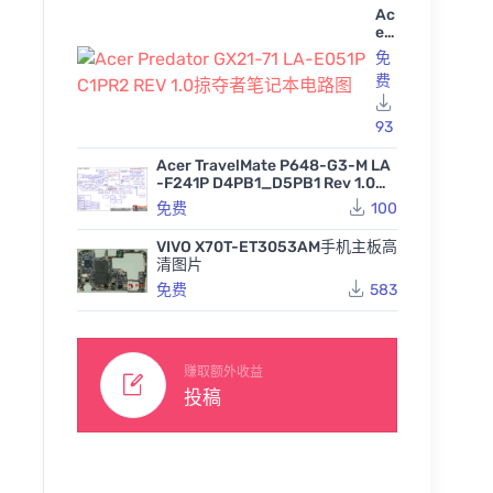
Ac
er
Pr
免
ed
费
at
or
GX
93
21
-7
Acer TravelMate P648-G3-M LA
1 L
-F241P D4PB1_D5PB1 Rev 1.0宏
A-
基笔记本图纸
免费
100
E0
51
P
VIVO X70T-ET3053AM手机主板高
C1
清图片
PR
免费
583
2
RE
V
1.0
掠
赚取额外收益
夺
投稿
者
HP Omen 15-dh0010nt F
笔
PC54 LA-H482P REV 1.0
HP OMEN 15-EN TPN-Q2
HP OME
记
惠普笔记本电脑主板点位
38 Quanta G3EC DAG3E
uanta 
本
图CAD
127
免费
CMBCD0 Rev D惠普笔记
CD0 Rev D惠普笔记本主
电
本主板维修点位图CAD
板维修点
路
186
55
免费