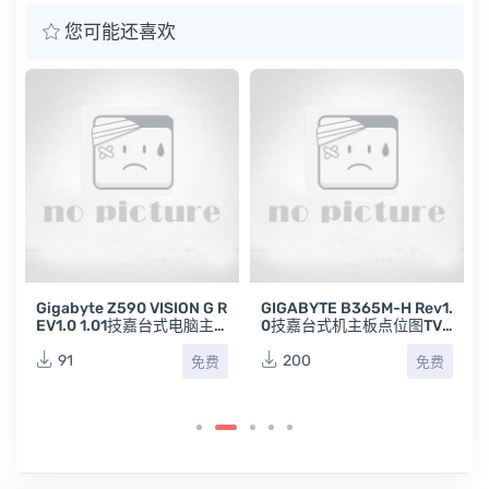
您可能还喜欢
R
Gigabyte Z590 VISION G R
GIGABYTE B365M-H Rev1.
EV1.0 1.01技嘉台式电脑主
0技嘉台式机主板点位图TV
板原理图合集
W
91
200
免费
免费