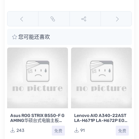
您可能还喜欢
C
Asus ROG STRIX B550-F G
Lenovo AIO A340-22AST
Y
AMING华硕台式电脑主板点
LA-H671P LA-H672P EOC
位图FZ下载
41 REV 1.0联想一体机电脑
主板点位图BVR
243
91
免费
免费