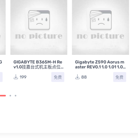
G
GIGABYTE B365M-H Re
Gigabyte Z590 Aorus m
脑
v1.0技嘉台式机主板点位
aster REV0.1 1.0 1.01 1.02
图TVW
技嘉台式电脑主板点位图
合集
199
88
费
免费
免费