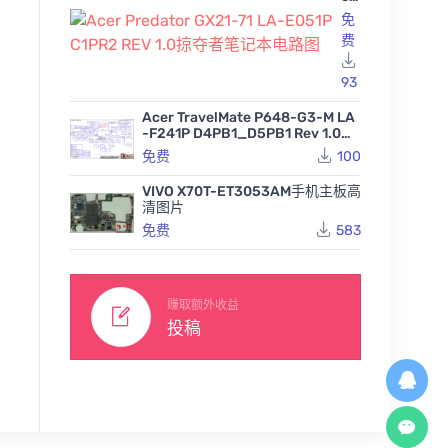
Pr
免
ed
费
at
or
GX
93
Gigabyte W480 VISION D
Gigaby
21
REV1.0技嘉台式电脑主板
REV1
-7
Gigabyte Z590 Aorus m
Acer TravelMate P648-G3-M LA
点位图TVW
原理图
1 L
aster REV1.0 1.01 1.02技
-F241P D4PB1_D5PB1 Rev 1.0宏
74
86
免费
A-
嘉台式电脑主板原理图合
基笔记本图纸
免费
100
E0
集
87
免费
51
P
VIVO X70T-ET3053AM手机主板高
C1
清图片
PR
免费
583
2
RE
V
1.0
掠
赚取额外收益
夺
投稿
者
笔
记
本
电
路
图