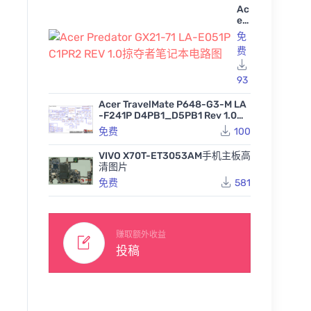
Ac
er
Pr
免
ed
费
at
or
GX
93
21
-7
Acer TravelMate P648-G3-M LA
1 L
-F241P D4PB1_D5PB1 Rev 1.0宏
A-
基笔记本图纸
免费
100
E0
51
P
VIVO X70T-ET3053AM手机主板高
C1
清图片
PR
免费
581
2
Gigabyte X570S AORUS
Gigaby
RE
MASTER REV1.0技嘉主板
PRO A
Gigabyte X570 AORUS U
V
维修点位图TVW
维修点位
LTRA REV1.0 1.01 1.1 1.2技
1.0
71
57
免费
嘉台式电脑主板点位图合
掠
赚取额外收益
集
84
免费
夺
投稿
者
笔
记
本
电
路