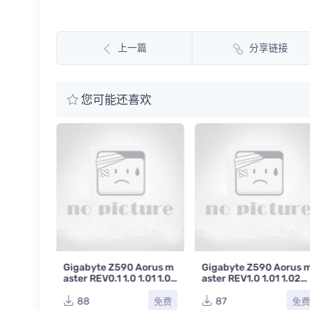
上一篇
分享链接
您可能还喜欢
 AORUS M
Gigabyte Z590 Aorus m
Gigabyte Z590 Aorus 
.02 1.03
aster REV0.1 1.0 1.01 1.02
aster REV1.0 1.01 1.02
式电脑主板电
技嘉台式电脑主板点位图
嘉台式电脑主板原理图合
合集
集
88
87
免费
免费
免