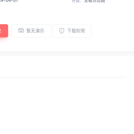
24-04-07
分类：
主板点位图
录
暂无演示
下载权限