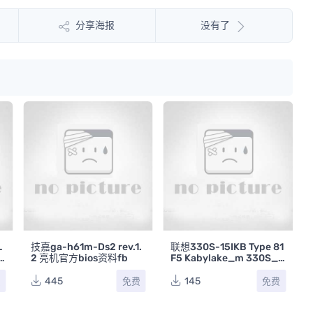
分享海报
没有了
L
技嘉ga-h61m-Ds2 rev.1.
联想330S-15IKB Type 81
O
2 亮机官方bios资料fb
F5 Kabylake_m 330S_K
3
BL_MB_V09 REV MP BI
OS资料
445
145
费
免费
免费