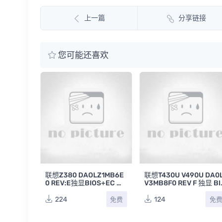
上一篇
分享链接
您可能还喜欢
联想Z380 DAOLZ1MB6E
联想T430U V490U DA0
0 REV:E独显BIOS+EC 资
V3MB8F0 REV F 独显 BI
料 U18 U19 亲测OK
S+EC 资料 U19 U20 U2
224
124
免费
免