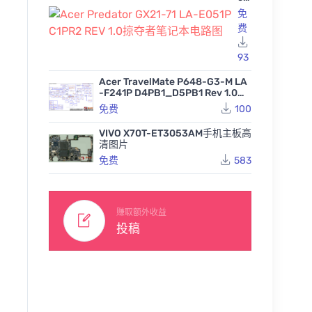
Pr
免
ed
费
at
or
GX
93
21
-7
Acer TravelMate P648-G3-M LA
1 L
-F241P D4PB1_D5PB1 Rev 1.0宏
A-
基笔记本图纸
免费
100
E0
51
P
VIVO X70T-ET3053AM手机主板高
C1
清图片
PR
免费
583
2
RE
V
1.0
掠
赚取额外收益
夺
投稿
者
笔
记
本
电
路
图